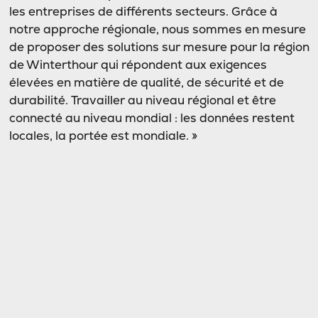
les entreprises de différents secteurs. Grâce à
notre approche régionale, nous sommes en mesure
de proposer des solutions sur mesure pour la région
de Winterthour qui répondent aux exigences
élevées en matière de qualité, de sécurité et de
durabilité. Travailler au niveau régional et être
connecté au niveau mondial : les données restent
locales, la portée est mondiale. »
Cette évolution est également saluée par
l’économie locale. Ralph Peterli, directeur général
de la Chambre de commerce et de l’association des
employeurs de Winterthour, souligne l’importance
de infrastructures informatiques sécurisées pour
les entreprises locales : « Winterthour abrite de
nombreux leaders technologiques dans des
domaines très variés. Qu’il s’agisse de grandes
entreprises ou de PME, toutes gèrent des volumes