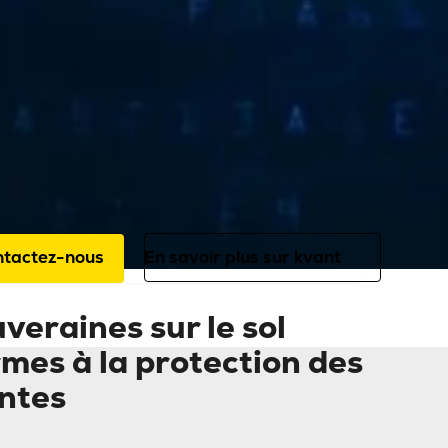
Secteurs
IA & Infrastructure de haute performance
ce au partenariat stratégique entre P
s disposez désormais d'un Cloud per
isation de l'IA souvraine, sur le sol Sui
ntactez-nous
En savoir plus sur kvant
veraines sur le sol
rmes à la protection des
ntes