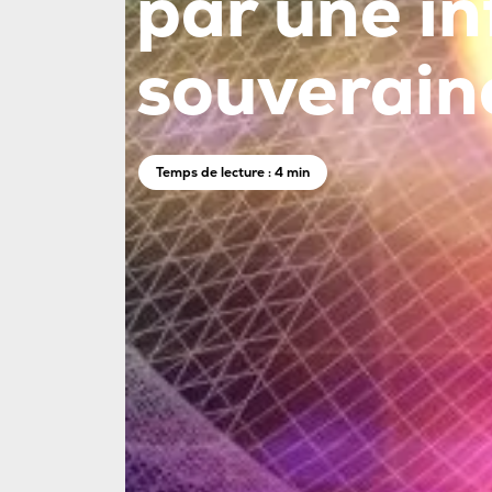
par une in
souverain
Temps de lecture : 4 min