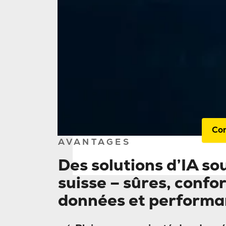
Home
Grâ
vou
util
Co
AVANTAGES
Des solutions d’IA sou
suisse – sûres, confo
données et performa