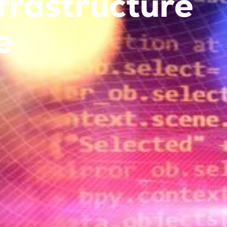
frastructure
e