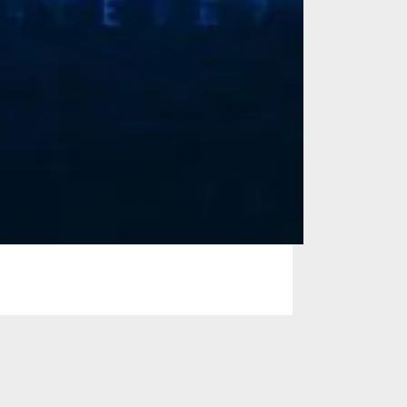
hoenix et NorthC,
formant pour une
sse