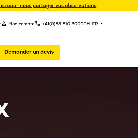
 ici pour nous partager vos observations
.
r
Mon compte
+41(0)58 510 3000
CH-FR
Demander un devis
X