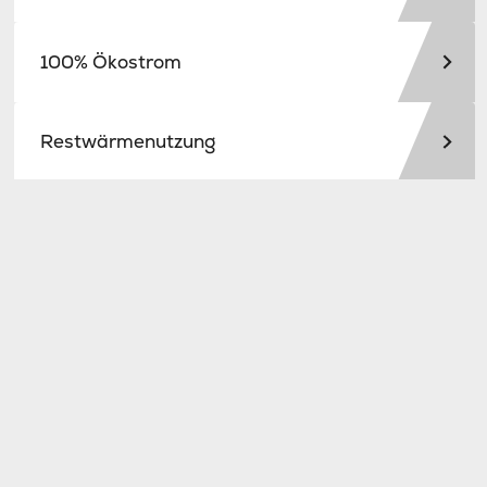
100% Ökostrom
Restwärmenutzung
Modulare Bauweise
Künstliche Intelligenz (KI)
Ihr Partner für grüne IT-Lösungen
NorthC kombiniert modernste Technologien mit
nachhaltigen Ansätzen, um eine umweltfreundliche
IT-Infrastruktur zu schaffen. Unsere Rechenzentren
bieten nicht nur maximale Effizienz und Sicherheit,