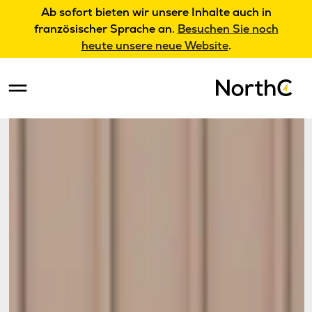
Ab sofort bieten wir unsere Inhalte auch in
französischer Sprache an.
Besuchen Sie noch
heute unsere neue Website
.