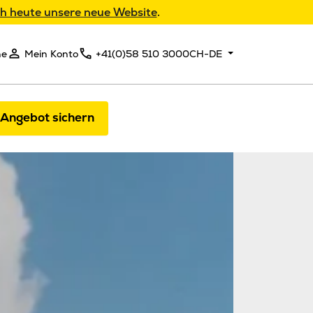
h heute unsere neue Website
.
he
Mein Konto
+41(0)58 510 3000
CH-DE
 Angebot sichern