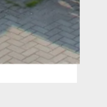
r Zestienhoven
onale