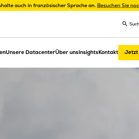
nhalte auch in französischer Sprache an.
Besuchen Sie noc
Suc
en
Unsere Datacenter
Über uns
Insights
Kontakt
Jetzt