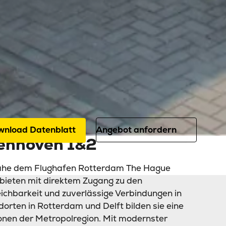
Unsere Datacenter
Rotterdam Zestienhoven 1 & 2
ovativ und nachhaltig: Die Datacente
dern digitale Transformation und regi
hhaltigkeit.
wnload Datenblatt
Angebot anfordern
ienhoven 1&2
nahe dem Flughafen Rotterdam The Hague
bieten mit direktem Zugang zu den
ichbarkeit und zuverlässige Verbindungen in
rten in Rotterdam und Delft bilden sie eine
tionen der Metropolregion. Mit modernster