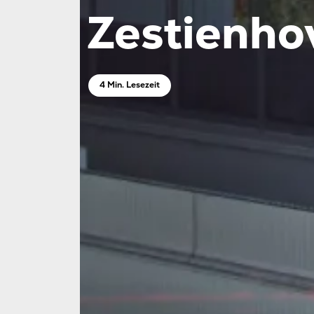
Zestienho
4 Min. Lesezeit