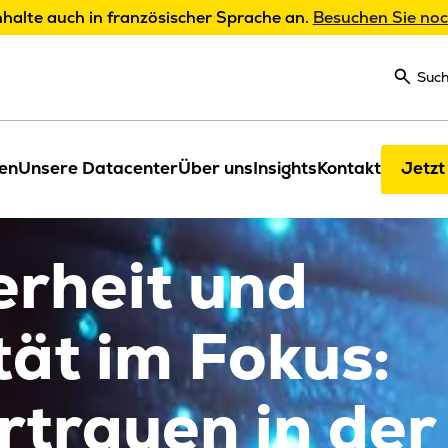
nhalte auch in französischer Sprache an.
Besuchen Sie noc
Suc
en
Unsere Datacenter
Über uns
Insights
Kontakt
Jetzt
erheit und
ät im Fokus:
trauen in der