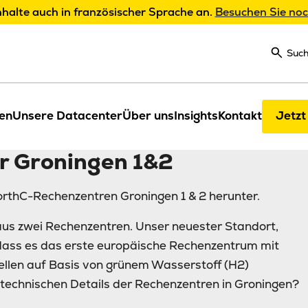
nhalte auch in französischer Sprache an.
Besuchen Sie noc
Suc
en
Unsere Datacenter
Über uns
Insights
Kontakt
Jetzt
r Groningen 1&2
NorthC-Rechenzentren Groningen 1 & 2 herunter.
us zwei Rechenzentren. Unser neuester Standort,
 dass es das erste europäische Rechenzentrum mit
ellen auf Basis von grünem Wasserstoff (H2)
e technischen Details der Rechenzentren in Groningen?