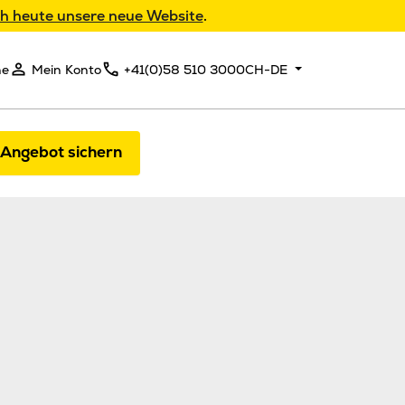
h heute unsere neue Website
.
he
Mein Konto
+41(0)58 510 3000
CH-DE
 Angebot sichern