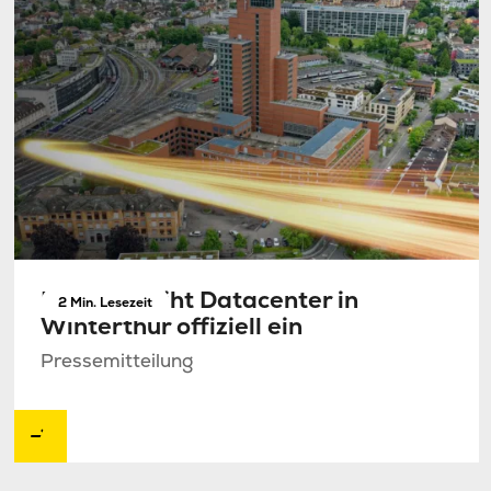
NorthC weiht Datacenter in
2 Min. Lesezeit
Winterthur offiziell ein
Pressemitteilung