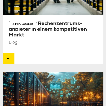
Relevanter Rechen­zentrums­
4 Min. Lesezeit
anbieter in einem kompetitiven
Markt
Blog