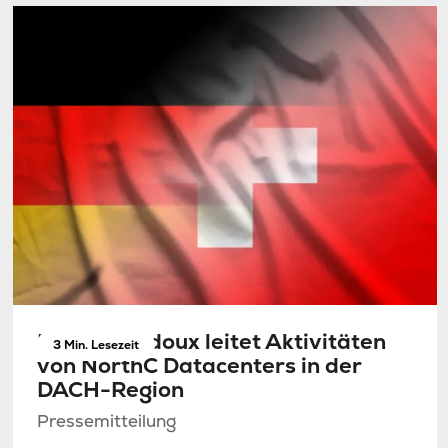
Donald Badoux leitet Aktivitäten
3 Min. Lesezeit
von NorthC Datacenters in der
DACH-Region
Pressemitteilung