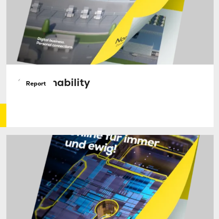
Sustainability
Report