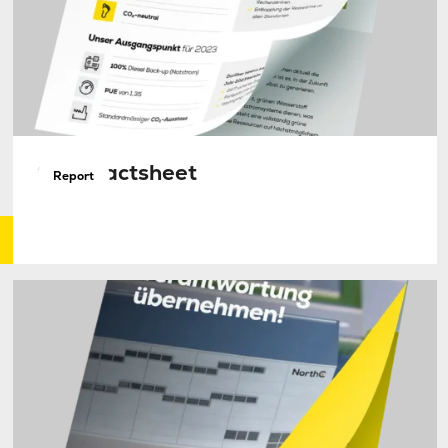
CO2 Factsheet
Report