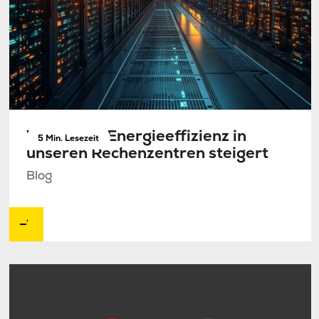
Wie KI die Energieeffizienz in
5 Min. Lesezeit
unseren Rechenzentren steigert
Blog