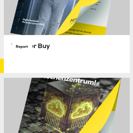
Make or Buy
Report