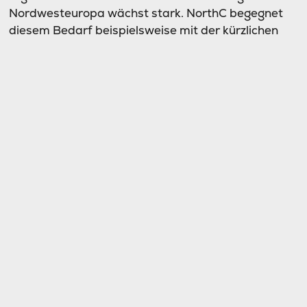
Nordwesteuropa wächst stark. NorthC begegnet
diesem Bedarf beispielsweise mit der kürzlichen
Übernahme von sechs Rechenzentren von Colt in
den Niederlanden und in Deutschland. Um dieses
Wachstum verantwortungsvoll zu steuern, werden
wir weiter investieren und innovieren – und dabei
auf unser engagiertes und kompetentes Team
zählen, das unsere Projekte zum Erfolg führt. So
können wir unseren Kunden auch in Zukunft
qualitativ hochwertige und nachhaltige
Rechenzentrumsdienstleistungen bieten.“
Bevor Ronald van den Bosch 2022 zu NorthC kam,
war er in verschiedenen Führungspositionen bei
ING tätig, unter anderem als Product Owner Data
Centre – Centre of Excellence sowie als Manager
Maintenance & Projects Facilities Data Centres.
Zudem arbeitete er als Senior Project Manager