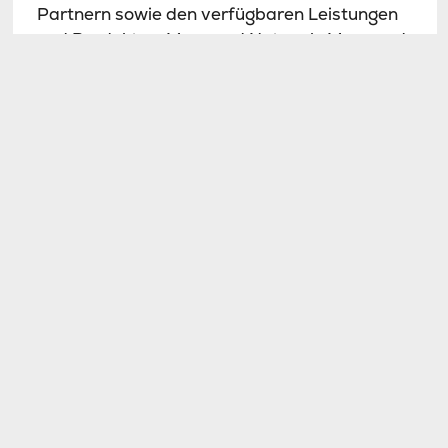
Partnern sowie den verfügbaren Leistungen
und Produkten: Managed Network, Managed
Operation System und Storage on Demand.