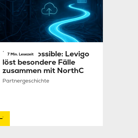
Mission Possible: Levigo
7 Min. Lesezeit
löst besondere Fälle
zusammen mit NorthC
Partnergeschichte