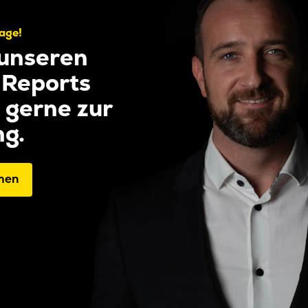
rage!
 unseren
 Reports
 gerne zur
g.
men