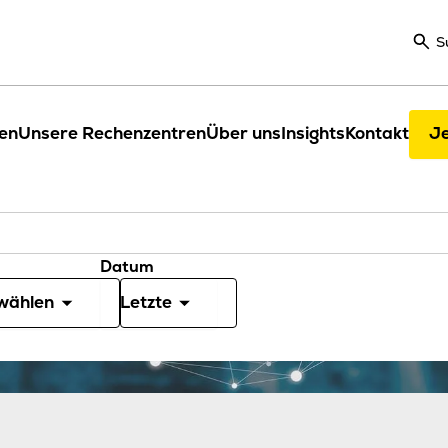
S
en
Unsere Rechenzentren
Über uns
Insights
Kontakt
Je
Datum
wählen
Letzte