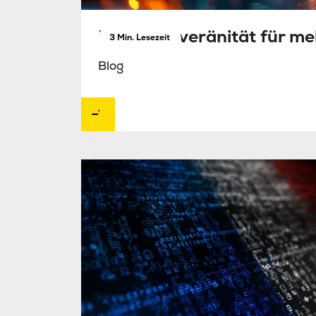
Datensouveränität für me
3 Min. Lesezeit
Blog