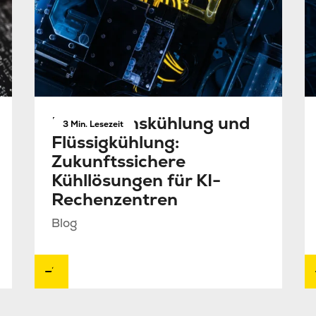
Immersionskühlung und
3 Min. Lesezeit
Flüssigkühlung:
Zukunftssichere
Kühllösungen für KI-
Rechenzentren
Blog