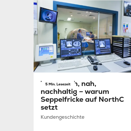
Verlässlich, nah,
5 Min. Lesezeit
nachhaltig – warum
Seppelfricke auf NorthC
setzt
Kundengeschichte