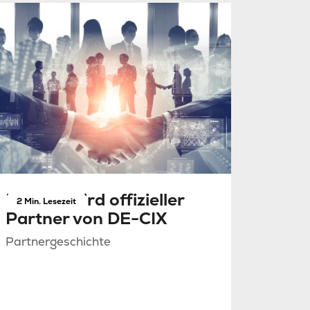
NorthC wird offizieller
2 Min. Lesezeit
Partner von DE-CIX
Partnergeschichte