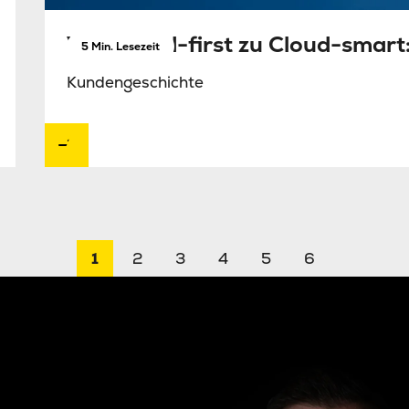
Von Cloud-first zu Cloud-smart
5 Min. Lesezeit
Kundengeschichte
1
2
3
4
5
6