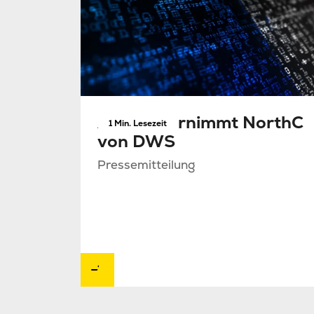
Antin übernimmt NorthC
1 Min. Lesezeit
von DWS
Pressemitteilung