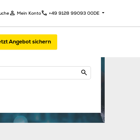
uche
Mein Konto
+49 9128 99093 00
DE
tzt Angebot sichern