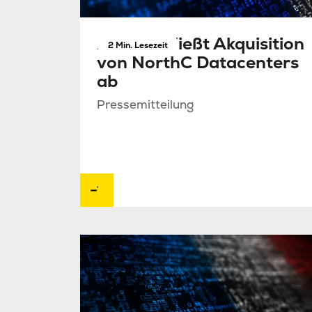
Antin schließt Akquisition
2 Min. Lesezeit
von NorthC Datacenters
ab
Pressemitteilung