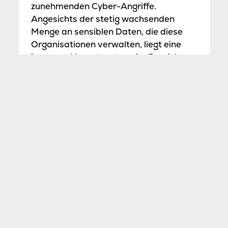
zunehmenden Cyber-Angriffe.
Angesichts der stetig wachsenden
Menge an sensiblen Daten, die diese
Organisationen verwalten, liegt eine
immense Verantwortung im Bereich
Datenschutz. Die Nutzung moderner
und professionell betriebener
Rechenzentren ist daher nicht nur eine
Notwendigkeit, um die Sicherheit zu
erhöhen. Diese Strategie schafft
Vertrauen für Bürger und Studenten.
Mehr erfahren