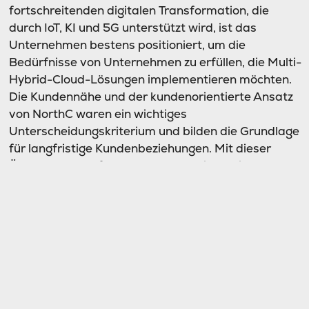
fortschreitenden digitalen Transformation, die
durch IoT, KI und 5G unterstützt wird, ist das
Unternehmen bestens positioniert, um die
Bedürfnisse von Unternehmen zu erfüllen, die Multi-
Hybrid-Cloud-Lösungen implementieren möchten.
Die Kundennähe und der kundenorientierte Ansatz
von NorthC waren ein wichtiges
Unterscheidungskriterium und bilden die Grundlage
für langfristige Kundenbeziehungen. Mit dieser
Übernahme verfügt NorthC über eine solide
Plattform, um in Deutschland ein führendes
regionales Netzwerk zu etablieren, ähnlich dem in
den Niederlanden.
Alexandra Schless, CEO von NorthC, sagte: „Die
Übernahme von IPX ist ein wichtiger Meilenstein in
der Expansionsstrategie der NorthC Group. Wir
freuen uns, das IPX-Team in unserer Organisation