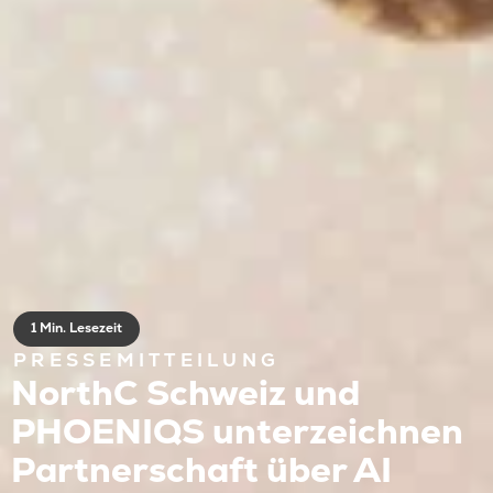
1 Min. Lesezeit
PRESSEMITTEILUNG
NorthC Schweiz und
PHOENIQS unterzeichnen
Partnerschaft über AI