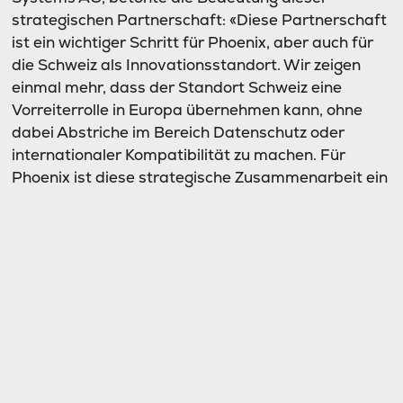
strategischen Partnerschaft: «Diese Partnerschaft
ist ein wichtiger Schritt für Phoenix, aber auch für
die Schweiz als Innovationsstandort. Wir zeigen
einmal mehr, dass der Standort Schweiz eine
Vorreiterrolle in Europa übernehmen kann, ohne
dabei Abstriche im Bereich Datenschutz oder
internationaler Kompatibilität zu machen. Für
Phoenix ist diese strategische Zusammenarbeit ein
ebenso bedeutender Meilenstein, da wir unser
Angebot im Bereich digitale Souveränität weiter
ausbauen können. Unsere Kundinnen und Kunden
mit kritischer digitaler Infrastruktur behalten
gleichzeitig die vollständige Kontrolle über ihre AI-
Projekte.»
Frank Zachmann, Managing Director DACH bei
NorthC: «NorthC und Phoenix ergänzen sich in
idealer Weise: Beide Unternehmen legen grossen