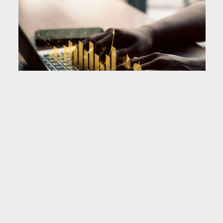
Datensouveränität als
Wirtschaftstreiber
Heute ist Datensouveränität ein
Schlüsselfaktor für das Vertrauen der
Verbraucher und somit für die