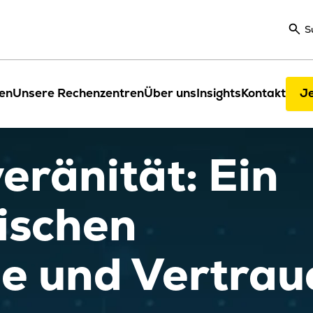
S
en
Unsere Rechenzentren
Über uns
Insights
Kontakt
Je
ränität: Ein
ischen
ie und Vertrau