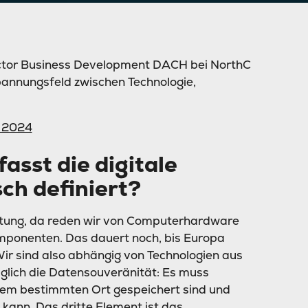
rector Business Development DACH bei NorthC
pannungsfeld zwischen Technologie,
r 2024
sst die digitale
sch definiert?
chtung, da reden wir von Computerhardware
omponenten. Das dauert noch, bis Europa
 Wir sind also abhängig von Technologien aus
lglich die Datensouveränität: Es muss
einem bestimmten Ort gespeichert sind und
 kann. Das dritte Element ist das