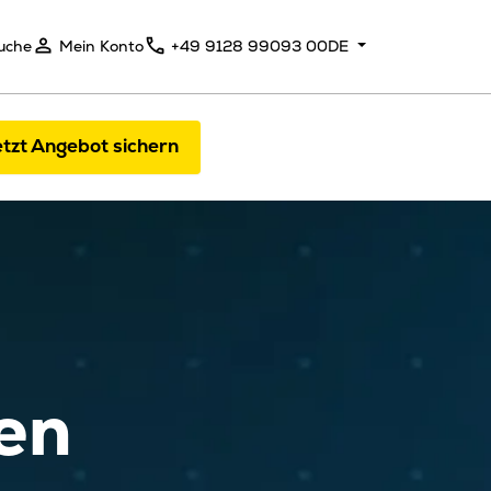
uche
Mein Konto
+49 9128 99093 00
DE
tzt Angebot sichern
en