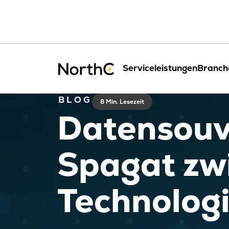
Serviceleistungen
Branch
BLOG
8 Min. Lesezeit
Datensouve
Spagat zw
Technolog