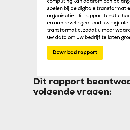
computing kan daarom een belangri
spelen bij de digitale transformati
organisatie. Dit rapport biedt u h
en aanbevelingen rond uw digitale
transformatie, zodat u meer waard
uw data om uw bedrijf te laten gro
Download rapport
Dit rapport beantwo
volgende vragen:
In welke mate groeit de databerg?
Welke impact heeft groeiende data
Waarom wordt low latency nog belan