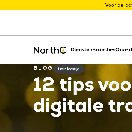
Voor de laa
Diensten
Branches
Onze d
BLOG
1 min leestijd
12 tips vo
digitale t