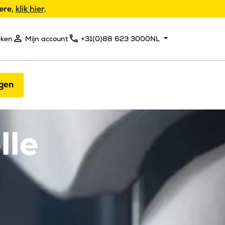
ere,
klik hier
.
eken
Mijn account
+31(0)88 623 3000
NL
gen
lle