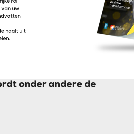
jke rol
e van uw
andvatten
e haalt uit
eien.
ordt onder andere de
 gravity op Nederlandse ondernemingen?
grijker?