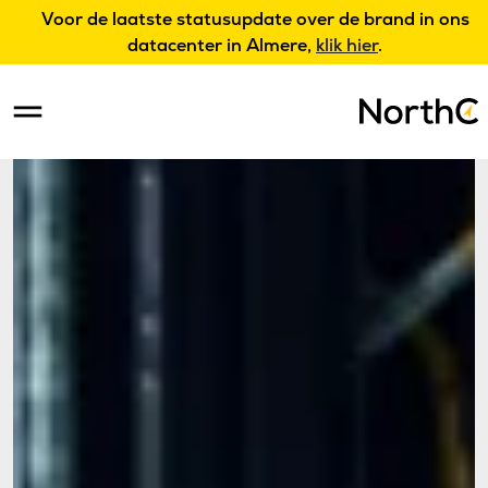
Voor de laatste statusupdate over de brand in ons
datacenter in Almere,
klik hier
.