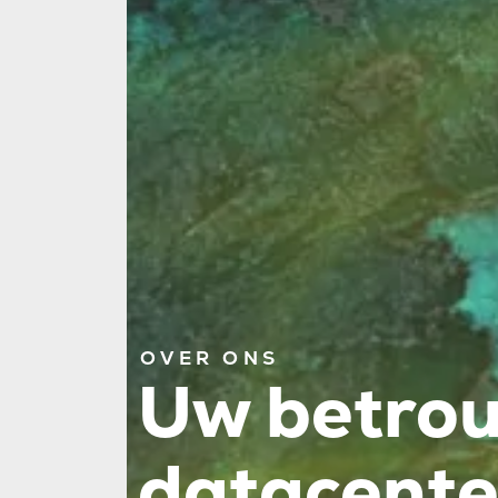
OVER ONS
Uw betro
datacente