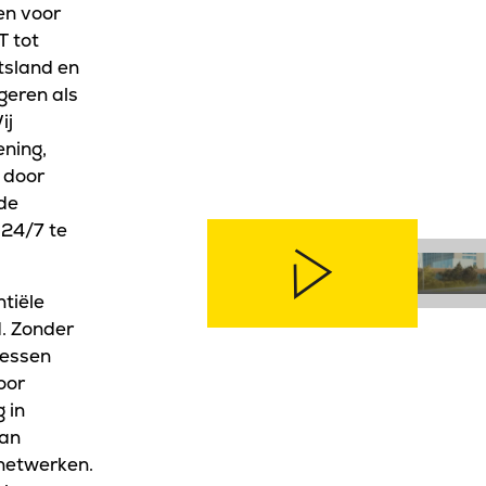
en voor
T tot
tsland en
geren als
ij
ening,
d door
de
 24/7 te
tiële
d. Zonder
cessen
oor
 in
van
snetwerken.