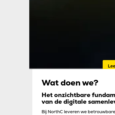
Home
Wij
con
Zwi
pers
Le
Wat doen we?
Het onzichtbare funda
van de digitale samenle
Bij NorthC leveren we betrouwbar