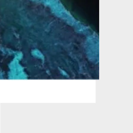
 Duitsland en
nheid en
ij u.