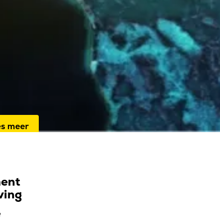
Over ons
 leveren duurzame datacenter- en
nectiviteitsoplossingen in Nederland,
tserland. Met onze focus op betrokke
oonlijke service staan we altijd dicht b
es meer
ment
ving
e