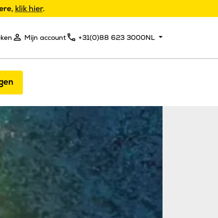
ere,
klik hier
.
eken
Mijn account
+31(0)88 623 3000
NL
gen