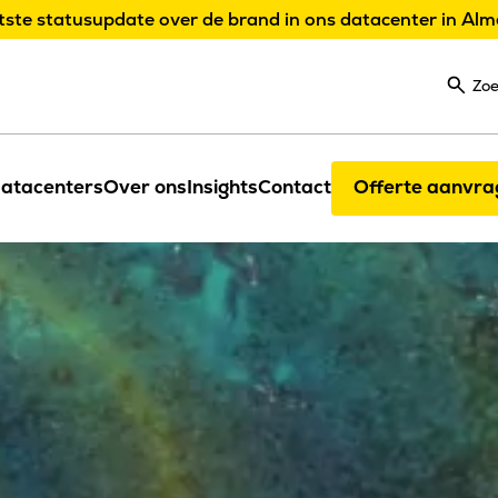
tste statusupdate over de brand in ons datacenter in Alm
Zo
atacenters
Over ons
Insights
Contact
Offerte aanvra