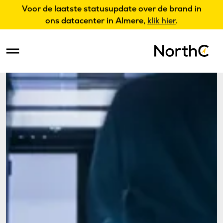
Voor de laatste statusupdate over de brand in
ons datacenter in Almere,
klik hier
.